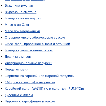
Буженина вкусная
Вырезка на сметане
Говядина на шампурах
Мясо а-ля Олег
Мясо по- амерекански
Отварное мясо с абрикосовым соусом
Филе, фаршированное сыром и ветчиной
Говядина, шпигованная салом
Драники с мясом
Интернациональные чебуреки
Перцы от меня
Форшмак из вареной или жареной говядины
( Морковь с мясом) по-корейски
Корейский салат (цАЙ!!!) (или салат для PUNK"Ов)
Кулебяка с мясом
Пирожки с картофелем и мясом