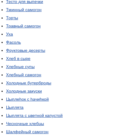
Тесто для выпечки
Тминный самогон
Торты
Травный самогон
Уха
Фасоль
Фруктовые десерты
Хлеб в сыре
Хлебные супы
Хлебный самогон
Холодные бутерброды
Холодные закуски
Цыплеhок с hачиhкой
Цыплята
Цыплята с цветной капустой
Чесночные хлебцы
Шалфейный самогон