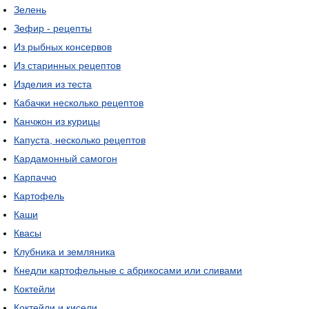
Зелень
Зефир - рецепты
Из рыбных консервов
Из старинных рецептов
Изделия из теста
Кабачки несколько рецептов
Канчжон из курицы
Капуста, несколько рецептов
Кардамонный самогон
Карпаччо
Картофель
Каши
Квасы
Клубника и земляника
Кнедли картофельные с абрикосами или сливами
Коктейли
Коктейли и кисели