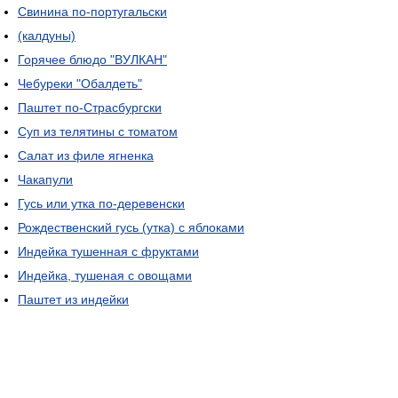
Свинина по-португальски
(калдуны)
Горячее блюдо "ВУЛКАН"
Чебуреки "Обалдеть"
Паштет по-Страсбургски
Суп из телятины с томатом
Салат из филе ягненка
Чакапули
Гусь или утка по-деревенски
Рождественский гусь (утка) с яблоками
Индейка тушенная с фруктами
Индейка, тушеная с овощами
Паштет из индейки