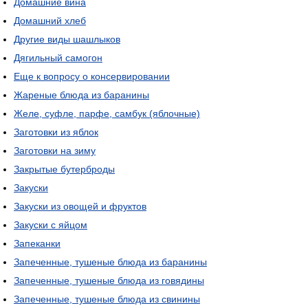
Домашние вина
Домашний хлеб
Другие виды шашлыков
Дягильный самогон
Еще к вопросу о консервировании
Жареные блюда из баранины
Желе, суфле, парфе, самбук (яблочные)
Заготовки из яблок
Заготовки на зиму
Закрытые бутерброды
Закуски
Закуски из овощей и фруктов
Закуски с яйцом
Запеканки
Запеченные, тушеные блюда из баранины
Запеченные, тушеные блюда из говядины
Запеченные, тушеные блюда из свинины