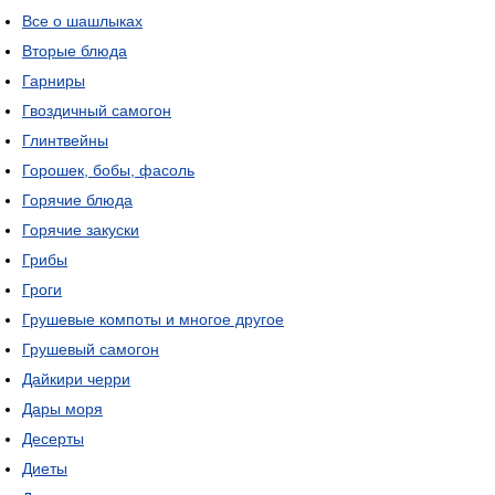
Все о шашлыках
Вторые блюда
Гарниры
Гвоздичный самогон
Глинтвейны
Горошек, бобы, фасоль
Горячие блюда
Горячие закуски
Грибы
Гроги
Грушевые компоты и многое другое
Грушевый самогон
Дайкири черри
Дары моря
Десерты
Диеты