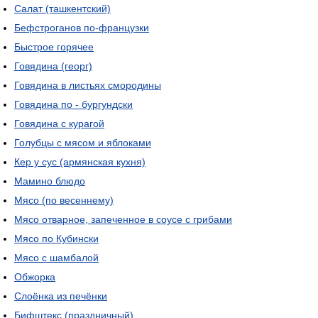
Салат (ташкентский)
Бефстроганов по-французки
Быстрое горячее
Говядина (георг)
Говядина в листьях смородины
Говядина по - бургундски
Говядина с курагой
Голубцы с мясом и яблоками
Кер у сус (армянская кухня)
Мамино блюдо
Мясо (по весеннему)
Мясо отварное, запеченное в соусе с грибами
Мясо по Кубински
Мясо с шамбалой
Обжорка
Слоёнка из печёнки
Бифштекс (праздничный)