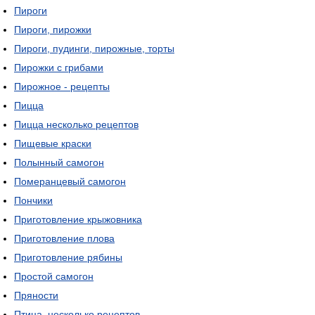
Пироги
Пироги, пирожки
Пироги, пудинги, пирожные, торты
Пирожки с грибами
Пирожное - рецепты
Пицца
Пицца несколько рецептов
Пищевые краски
Полынный самогон
Померанцевый самогон
Пончики
Приготовление крыжовника
Приготовление плова
Приготовление рябины
Простой самогон
Пряности
Птица, несколько рецептов