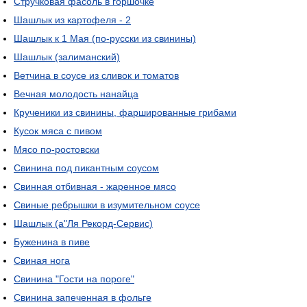
Стручковая фасоль в горшочке
Шашлык из картофеля - 2
Шашлык к 1 Мая (по-русски из свинины)
Шашлык (залиманский)
Ветчина в соусе из сливок и томатов
Вечная молодость нанайца
Крученики из свинины, фаршированные грибами
Кусок мяса с пивом
Мясо по-ростовски
Свинина под пикантным соусом
Свинная отбивная - жаренное мясо
Свиные ребрышки в изумительном соусе
Шашлык (а"Ля Рекорд-Сервис)
Буженина в пиве
Свиная нога
Свинина "Гости на пороге"
Свинина запеченная в фольге