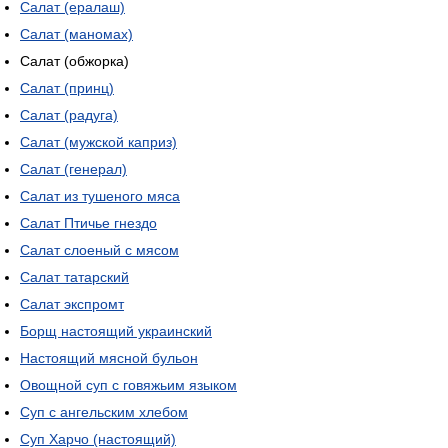
Салат (ералаш)
Салат (маномах)
Салат (обжорка)
Салат (принц)
Салат (радуга)
Салат (мужской каприз)
Салат (генерал)
Салат из тушеного мяса
Салат Птичье гнездо
Салат слоеный с мясом
Салат татарский
Салат экспромт
Борщ настоящий украинский
Настоящий мясной бульон
Овощной суп с говяжьим языком
Суп с ангельским хлебом
Суп Харчо (настоящий)