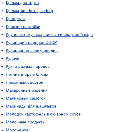
Кремы для торта
Кремы, конфеты, зефир
Крендели
Крепкие настойки
Крупяные, мучные, яичные и сладкие блюда
Кулинария народов СССР
Кулинарная энциклопедия
Куличи
Кухни разных народов
Летние вторые блюда
Лимонный самогон
Макаронные изделия
Малиновый самогон
Маринады для шашлыков
Молодой картофель в сухарном соусе
Молочные продукты
Мороженое