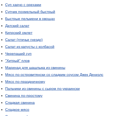
Суп харчо с орехами
Супчик похмельный быстрый
Быстрые пельмени в овощах
Датский салат
Кипрский омлет
Салат (птичье гнездо)
Салат из капусты с колбасой
Черепаший суп
"Хитрый" плов
Маринад для шашлыка из свинины
Мясо по-островитянски со сладким соусом Джек Дениэлс
Мясо по-праздничному
Пальчики из свинины с сыром по-украински
Свинина по-простому
Сладкая свинина
Сладкое мясо