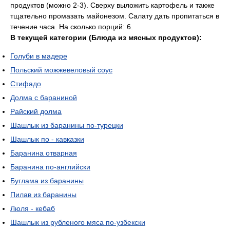
продуктов (можно 2-3). Сверху выложить картофель и также
тщательно промазать майонезом. Салату дать пропитаться в
течение часа. На сколько порций: 6.
В текущей категории (Блюда из мясных продуктов):
Голуби в мадере
Польский можжевеловый соус
Стифадо
Долма с бараниной
Райский долма
Шашлык из баранины по-турецки
Шашлык по - кавказки
Баранина отварная
Баранина по-английски
Буглама из баранины
Пилав из баранины
Люля - кебаб
Шашлык из рубленого мяса по-узбекски